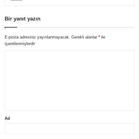
Bir yanıt yazın
E-posta adresiniz yayınlanmayacak.
Gerekli alanlar
*
ile
işaretlenmişlerdir
Y
o
r
u
m
*
Ad